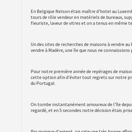
En Belgique Nelson étais maître d'hotel au Luxemb
tours de rôle vendeur en matériels de bureaux, supp
fleuriste, laveur de vitres et on a tenus en même 
Un des sites de recherches de maisons à vendre au
vendre à Madère, une île que nous ne connaissions 
Pour notre première année de repérages de maison
cette option afin d'éviter tout regrets sur notre 
du Portugal.
On tombe instantanément amoureux de l'île depuis
regardé, et en 5 secondes notre décision étais pris
Par manque d'argent, on rate une très bonne affair