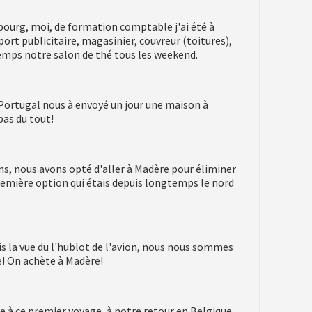
ourg, moi, de formation comptable j'ai été à
ort publicitaire, magasinier, couvreur (toitures),
temps notre salon de thé tous les weekend.
 Portugal nous à envoyé un jour une maison à
pas du tout!
s, nous avons opté d'aller à Madère pour éliminer
première option qui étais depuis longtemps le nord
 la vue du l'hublot de l'avion, nous nous sommes
e! On achète à Madère!
e à ce premier voyage, à notre retour en Belgique