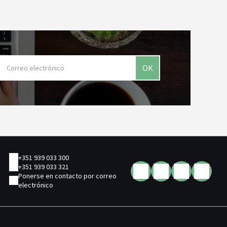
OK
+351 939 033 300
+351 939 033 321
Ponerse en contacto por correo
electrónico