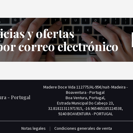
icias y ofertas
por correo electrónico
Madere Doce Vida 112775/AL-95€/nuit- Madeira -
Boaventura - Portugal
ura - Portugal
Boa Ventura, Portugal,
Estrada Municipal Do Cabeço 23,
32.81821311971915, -16.965465185224538,
9240 BOAVENTURA - PORTUGAL
Notas legales
|
Condiciones generales de venta