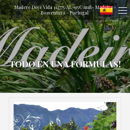
Madere Doce Vida 112775/AL-95€/nuit- Madeira -
Boaventura - Portugal
TODO EN UNA FÓRMULAS!