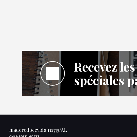
Recevez les
spéciales p
maderedocevida 112775/AL
CHAMBRE D'HÔTES