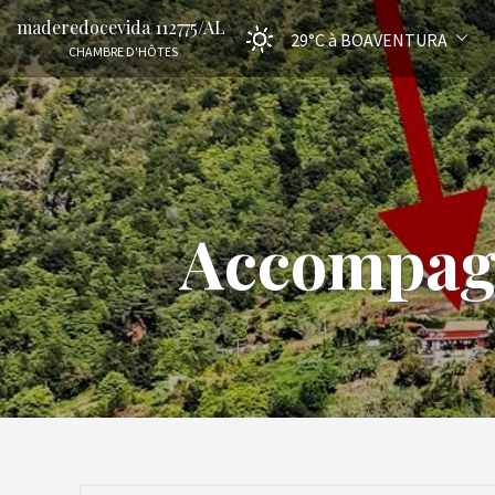
maderedocevida 112775/AL
29°C
à BOAVENTURA
CHAMBRE D'HÔTES
Accompagn