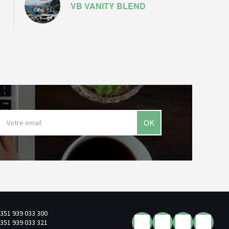
VB VANITY BLEND
OK
351 939 033 300
351 939 033 321