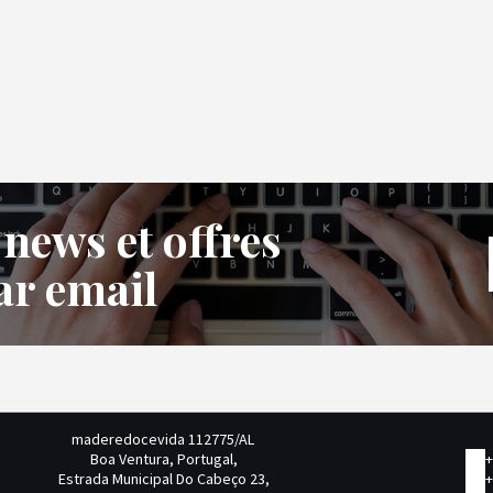
 news et offres
ar email
maderedocevida 112775/AL
Boa Ventura, Portugal,
+
Estrada Municipal Do Cabeço 23,
+