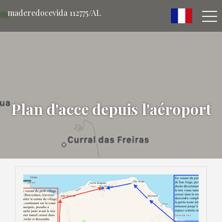
maderedocevida 112775/AL
Plan d'acce depuis l'aéroport